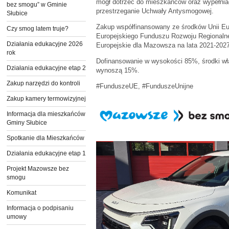
mógł dotrzeć do mieszkańców oraz wypełnia
bez smogu” w Gminie
przestrzeganie Uchwały Antysmogowej.
Słubice
Zakup współfinansowany ze środków Unii Eu
Czy smog latem truje?
Europejskiego Funduszu Rozwoju Regional
Działania edukacyjne 2026
Europejskie dla Mazowsza na lata 2021-2027
rok
Dofinansowanie w wysokości 85%, środki w
Działania edukacyjne etap 2
wynoszą 15%.
Zakup narzędzi do kontroli
#FunduszeUE, #FunduszeUnijne
Zakup kamery termowizyjnej
Informacja dla mieszkańców
Gminy Słubice
Spotkanie dla Mieszkańców
Działania edukacyjne etap 1
Projekt Mazowsze bez
smogu
Komunikat
Informacja o podpisaniu
umowy