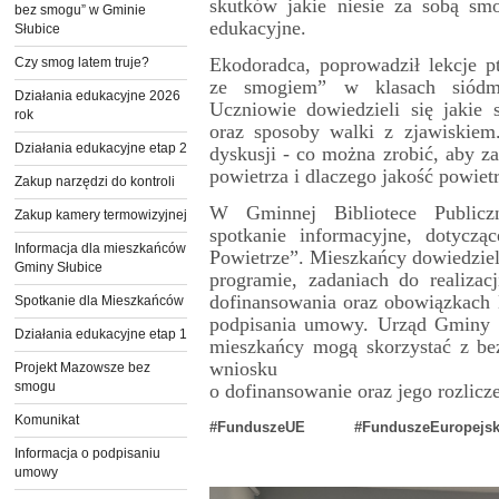
skutków jakie niesie za sobą smo
bez smogu” w Gminie
edukacyjne.
Słubice
Ekodoradca, poprowadził lekcje p
Czy smog latem truje?
ze smogiem” w klasach siódm
Działania edukacyjne 2026
Uczniowie dowiedzieli się jakie 
rok
oraz sposoby walki z zjawiskiem
Działania edukacyjne etap 2
dyskusji - co można zrobić, aby z
powietrza i dlaczego jakość powiet
Zakup narzędzi do kontroli
W Gminnej Bibliotece Publiczn
Zakup kamery termowizyjnej
spotkanie informacyjne, dotycz
Informacja dla mieszkańców
Powietrze”. Mieszkańcy dowiedziel
Gminy Słubice
programie, zadaniach do realizacj
dofinansowania oraz obowiązkach 
Spotkanie dla Mieszkańców
podpisania umowy. Urząd Gminy 
Działania edukacyjne etap 1
mieszkańcy mogą skorzystać z be
wniosku
Projekt Mazowsze bez
smogu
o dofinansowanie oraz jego rozlicz
Komunikat
#FunduszeUE #FunduszeEuropejsk
Informacja o podpisaniu
umowy