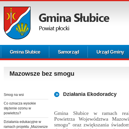
Gmina Słubice
Samorząd
Urząd Gminy
Mazowsze bez smogu
Działania Ekodoradcy
Smog na wsi
Co oznacza wysokie
stężenie ozonu w
Gmina Słubice w ramach real
powietrzu?
Powietrza Województwa Mazowi
Działania edukacyjne w
smogu” oraz zwiększania świado
ramach projektu „Mazowsze