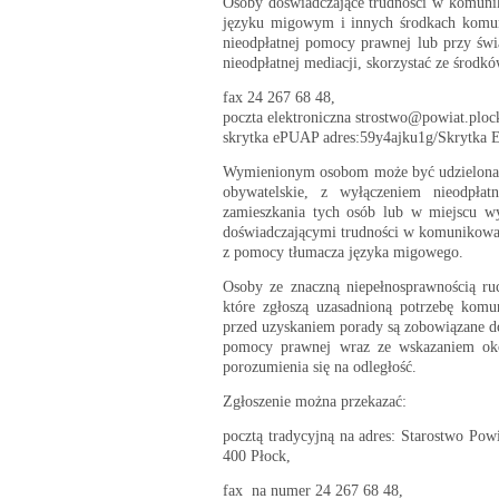
Osoby doświadczające trudności w komunik
języku migowym i innych środkach komuni
nieodpłatnej pomocy prawnej lub przy świ
nieodpłatnej mediacji, skorzystać ze środ
fax 24 267 68 48,
poczta elektroniczna strostwo@powiat.plock
skrytka ePUAP adres:59y4ajku1g/Skrytka E
Wymienionym osobom może być udzielona n
obywatelskie, z wyłączeniem nieodpłat
zamieszkania tych osób lub w miejscu w
doświadczającymi trudności w komunikowan
z pomocy tłumacza języka migowego.
Osoby ze znaczną niepełnosprawnością ru
które zgłoszą uzasadnioną potrzebę komu
przed uzyskaniem porady są zobowiązane do 
pomocy prawnej wraz ze wskazaniem okol
porozumienia się na odległość.
Zgłoszenie można przekazać:
pocztą tradycyjną na adres: Starostwo Pow
400 Płock,
fax na numer 24 267 68 48,