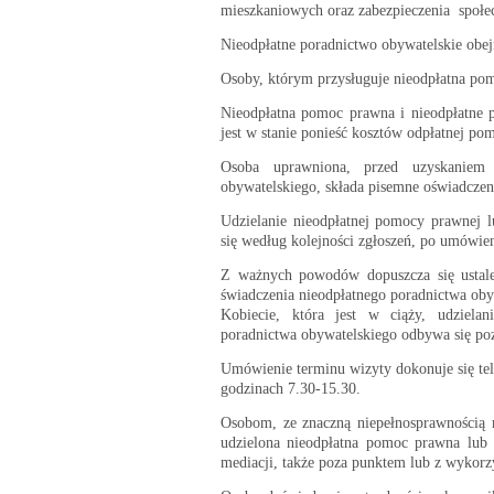
mieszkaniowych oraz zabezpieczenia społe
Nieodpłatne poradnictwo obywatelskie obej
Osoby, którym przysługuje nieodpłatna pom
Nieodpłatna pomoc prawna i nieodpłatne p
jest w stanie ponieść kosztów odpłatnej po
Osoba uprawniona, przed uzyskaniem 
obywatelskiego, składa pisemne oświadczeni
Udzielanie nieodpłatnej pomocy prawnej 
się według kolejności zgłoszeń, po umówie
Z ważnych powodów dopuszcza się ustalen
świadczenia nieodpłatnego poradnictwa oby
Kobiecie, która jest w ciąży, udziela
poradnictwa obywatelskiego odbywa się poz
Umówienie terminu wizyty dokonuje się te
godzinach 7.30-15.30.
Osobom, ze znaczną niepełnosprawnością 
udzielona nieodpłatna pomoc prawna lub 
mediacji, także poza punktem lub z wykorz