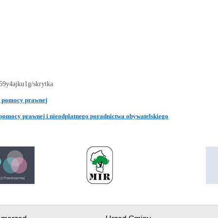
59y4ajku1g/skrytka
ej pomocy prawnej
 pomocy prawnej i nieodplatnego poradnictwa obywatelskiego