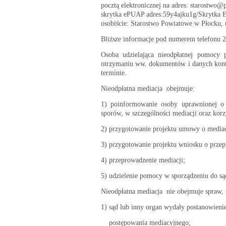
pocztą elektronicznej na adres: starostwo@
skrytka ePUAP adres:59y4ajku1g/Skrytka E
osobiście: Starostwo Powiatowe w Płocku, u
Bliższe informacje pod numerem telefonu 2
Osoba udzielająca nieodpłatnej pomocy 
otrzymaniu ww. dokumentów i danych kon
terminie.
Nieodpłatna mediacja obejmuje:
1) poinformowanie osoby uprawnionej o
sporów, w szczególności mediacji oraz korz
2) przygotowanie projektu umowy o mediac
3) przygotowanie projektu wniosku o prze
4) przeprowadzenie mediacji;
5) udzielenie pomocy w sporządzeniu do są
Nieodpłatna mediacja nie obejmuje spraw, 
1) sąd lub inny organ wydały postanowieni
postępowania mediacyjnego;