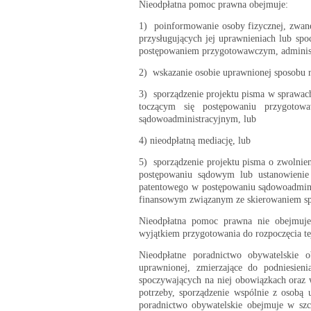
Nieodpłatna pomoc prawna obejmuje:
1) poinformowanie osoby fizycznej, zwan
przysługujących jej uprawnieniach lub sp
postępowaniem przygotowawczym, adminis
2) wskazanie osobie uprawnionej sposobu 
3) sporządzenie projektu pisma w sprawa
toczącym się postępowaniu przygoto
sądowoadministracyjnym, lub
4) nieodpłatną mediację, lub
5) sporządzenie projektu pisma o zwolnie
postępowaniu sądowym lub ustanowienie
patentowego w postępowaniu sądowoadmini
finansowym związanym ze skierowaniem sp
Nieodpłatna pomoc prawna nie obejmuje
wyjątkiem przygotowania do rozpoczęcia tej
Nieodpłatne poradnictwo obywatelskie o
uprawnionej, zmierzające do podniesieni
spoczywających na niej obowiązkach oraz
potrzeby, sporządzenie wspólnie z osobą 
poradnictwo obywatelskie obejmuje w szc