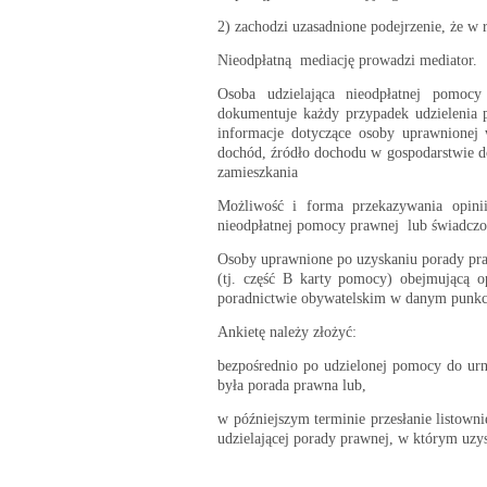
2) zachodzi uzasadnione podejrzenie, że w 
Nieodpłatną mediację prowadzi mediator.
Osoba udzielająca nieodpłatnej pomocy
dokumentuje każdy przypadek udzielenia 
informacje dotyczące osoby uprawnionej wy
dochód, źródło dochodu w gospodarstwie 
zamieszkania
Możliwość i forma przekazywania opini
nieodpłatnej pomocy prawnej lub świadcz
Osoby uprawnione po uzyskaniu porady pr
(tj. część B karty pomocy) obejmującą o
poradnictwie obywatelskim w danym punkci
Ankietę należy złożyć:
bezpośrednio po udzielonej pomocy do urn
była porada prawna lub,
w późniejszym terminie przesłanie listown
udzielającej porady prawnej, w którym uzy