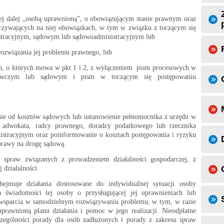
ej dalej „osobą uprawnioną”, o obowiązującym stanie prawnym oraz
oczywających na niej obowiązkach, w tym w związku z toczącym się
tracyjnym, sądowym lub sądowoadministracyjnym lub
rozwiązania jej problemu prawnego, lub
ch, o których mowa w pkt 1 i 2, z wyłączeniem pism procesowych w
wawczym lub sądowym i pism w toczącym się postępowaniu
nie od kosztów sądowych lub ustanowienie pełnomocnika z urzędu w
 adwokata, radcy prawnego, doradcy podatkowego lub rzecznika
stracyjnym oraz poinformowanie o kosztach postępowania i ryzyku
rawy na drogę sądową.
 spraw związanych z prowadzeniem działalności gospodarczej, z
 działalności.
bejmuje działania dostosowane do indywidualnej sytuacji osoby
a świadomości tej osoby o przysługującej jej uprawnieniach lub
 wsparcia w samodzielnym rozwiązywaniu problemu, w tym, w razie
uprawnioną planu działania i pomoc w jego realizacji. Nieodpłatne
zególności porady dla osób zadłużonych i porady z zakresu spraw