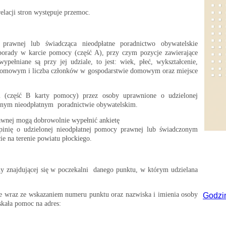
relacji stron występuje przemoc.
 prawnej lub świadcząca nieodpłatne poradnictwo obywatelskie
porady w karcie pomocy (część A), przy czym pozycje zawierające
pełniane są przy jej udziale, to jest: wiek, płeć, wykształcenie,
domowym i liczba członków w gospodarstwie domowym oraz miejsce
i (część B karty pomocy) przez osoby uprawnione o udzielonej
onym nieodpłatnym poradnictwie obywatelskim.
awnej mogą dobrowolnie wypełnić ankietę
pinię o udzielonej nieodpłatnej pomocy prawnej lub świadczonym
e na terenie powiatu płockiego.
y znajdującej się w poczekalni danego punktu, w którym udzielana
ie wraz ze wskazaniem numeru punktu oraz nazwiska i imienia osoby
Godzi
skała pomoc na adres: