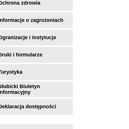
Ochrona zdrowia
Informacje o zagrożeniach
Ogranizacje i instytucje
Druki i formularze
Turystyka
Słubicki Biuletyn
Informacyjny
Deklaracja dostępności