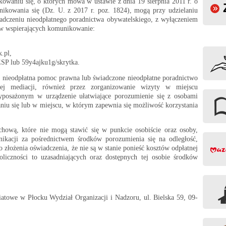
owaniu się, o których mowa w ustawie z dnia 19 sierpnia 2011 r. o
kowania się (Dz. U. z 2017 r. poz. 1824), mogą przy udzielaniu
adczeniu nieodpłatnego poradnictwa obywatelskiego, z wyłączeniem
ków wspierających komunikowanie:
.pl,
SP lub 59y4ajku1g/skrytka.
ieodpłatna pomoc prawna lub świadczone nieodpłatne poradnictwo
nej mediacji, również przez zorganizowanie wizyty w miejscu
yposażonym w urządzenie ułatwiające porozumienie się z osobami
iu się lub w miejscu, w którym zapewnia się możliwość korzystania
chową, które nie mogą stawić się w punkcie osobiście oraz osoby,
nikacji za pośrednictwem środków porozumienia się na odległość,
złożenia oświadczenia, że nie są w stanie ponieść kosztów odpłatnej
iczności to uzasadniających oraz dostępnych tej osobie środków
iatowe w Płocku Wydział Organizacji i Nadzoru, ul. Bielska 59, 09-