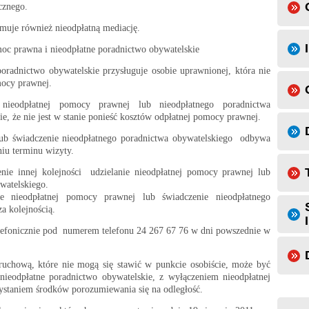
cznego.
muje również nieodpłatną mediację.
oc prawna i nieodpłatne poradnictwo obywatelskie
oradnictwo obywatelskie przysługuje osobie uprawnionej, która nie
mocy prawnej.
nieodpłatnej pomocy prawnej lub nieodpłatnego poradnictwa
e, że nie jest w stanie ponieść kosztów odpłatnej pomocy prawnej.
lub świadczenie nieodpłatnego poradnictwa obywatelskiego odbywa
niu terminu wizyty.
ie innej kolejności udzielanie nieodpłatnej pomocy prawnej lub
watelskiego.
nie nieodpłatnej pomocy prawnej lub świadczenie nieodpłatnego
a kolejnością.
lefonicznie pod numerem telefonu 24 267 67 76 w dni powszednie w
ruchową, które nie mogą się stawić w punkcie osobiście, może być
nieodpłatne poradnictwo obywatelskie, z wyłączeniem nieodpłatnej
ystaniem środków porozumiewania się na odległość.