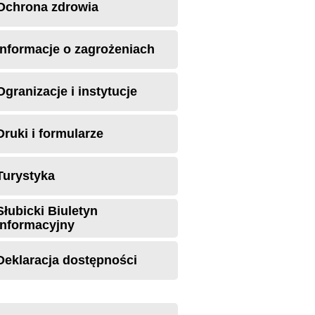
Ochrona zdrowia
Informacje o zagrożeniach
Ogranizacje i instytucje
Druki i formularze
Turystyka
Słubicki Biuletyn
Informacyjny
Deklaracja dostępności