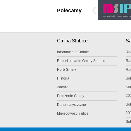
Polecamy
Gmina Słubice
S
Informacje o Gminie
Ra
Raport o stanie Gminy Słubice
Ra
Herb Gminy
Ra
Historia
Soł
Zabytki
Soł
20
Położenie Gminy
Soł
Dane statystyczne
20
Miejscowości i ulice
Soł