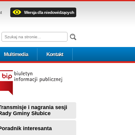
Wersja dla niedowidzących
kt
Multimedia
Kontakt
Transmisje i nagrania sesji
Rady Gminy Słubice
Poradnik interesanta