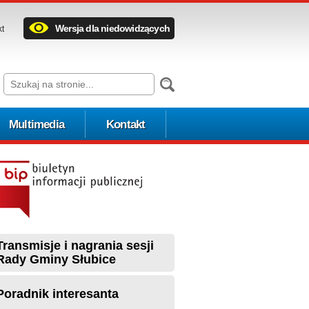
Wersja dla niedowidzących
kt
Multimedia
Kontakt
Transmisje i nagrania sesji
Rady Gminy Słubice
Poradnik interesanta