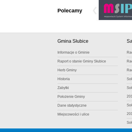
Polecamy
Gmina Słubice
S
Informacje o Gminie
Ra
Raport o stanie Gminy Słubice
Ra
Herb Gminy
Ra
Historia
Soł
Zabytki
Soł
20
Położenie Gminy
Soł
Dane statystyczne
20
Miejscowości i ulice
Soł