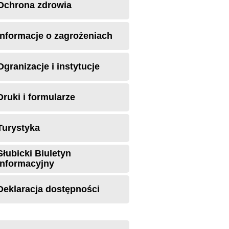
Ochrona zdrowia
Informacje o zagrożeniach
Ogranizacje i instytucje
Druki i formularze
Turystyka
Słubicki Biuletyn
Informacyjny
Deklaracja dostępności