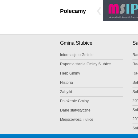
Polecamy
Gmina Słubice
S
Informacje o Gminie
Ra
Raport o stanie Gminy Słubice
Ra
Herb Gminy
Ra
Historia
Soł
Zabytki
Soł
20
Położenie Gminy
Soł
Dane statystyczne
20
Miejscowości i ulice
Soł