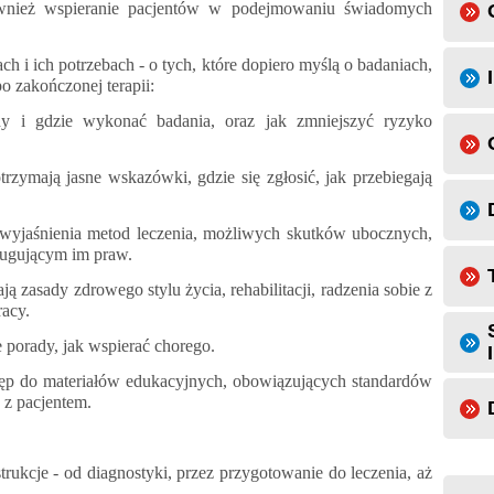
również wspieranie pacjentów w podejmowaniu świadomych
ch i ich potrzebach - o tych, które dopiero myślą o badaniach,
po zakończonej terapii:
y i gdzie wykonać badania, oraz jak zmniejszyć ryzyko
zymają jasne wskazówki, gdzie się zgłosić, jak przebiegają
e wyjaśnienia metod leczenia, możliwych skutków ubocznych,
ługującym im praw.
ą zasady zdrowego stylu życia, rehabilitacji, radzenia sobie z
acy.
e porady, jak wspierać chorego.
ostęp do materiałów edukacyjnych, obowiązujących standardów
ę z pacjentem.
trukcje - od diagnostyki, przez przygotowanie do leczenia, aż