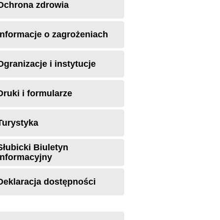
Ochrona zdrowia
Informacje o zagrożeniach
Ogranizacje i instytucje
Druki i formularze
Turystyka
Słubicki Biuletyn
Informacyjny
Deklaracja dostępności