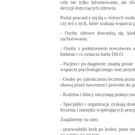
celu nie tylko informowanie, ale 
decyzji dotyczących zdrowia.
Portal powstał z myślą o różnych osoba
czy też o tych, które szukają wsparcia 
- Osoby zdrowe dowiedzą się, kied
zachorowania.
- Osoby z podejrzeniem nowotworu otr
badania i co oznacza karta DiLO.
- Pacjenci po diagnozie znajdą prost
wsparcia psychologicznego oraz przys
- Osoby po zakończeniu leczenia poznaj
obawą przed nawrotem i powrotu do pr
- Rodzina i bliscy otrzymają praktyczn
- Specjaliści i organizacje zyskają d
leczenia i narzędzi wspierających prac
Znajdziemy na nim:
- przewodniki krok po kroku: jasne ins
po opiekę po terapii;