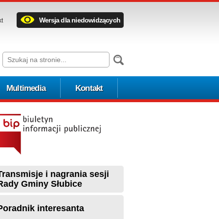
Wersja dla niedowidzących
kt
Multimedia
Kontakt
Transmisje i nagrania sesji
Rady Gminy Słubice
Poradnik interesanta