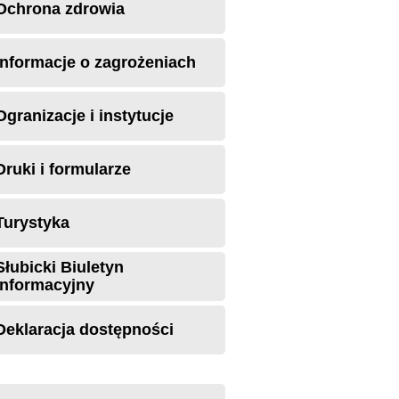
Ochrona zdrowia
Informacje o zagrożeniach
Ogranizacje i instytucje
Druki i formularze
Turystyka
Słubicki Biuletyn
Informacyjny
Deklaracja dostępności