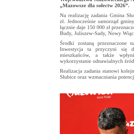
„Mazowsze dla sołectw 2026”.
Na realizację zadania Gmina Sł
zł. Jednocześnie samorząd gminy
łącznie daje 150 000 zł przeznac
Budy, Juliszew-Sady, Nowy Wią
Środki zostaną przeznaczone n
Inwestycja ta przyczyni się 
mieszkańców, a także wpłyn
wykorzystanie odnawialnych źróde
Realizacja zadania stanowi kol
Słubice oraz wzmacniania potencj