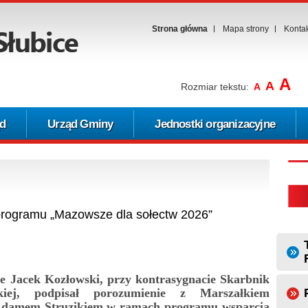
Strona główna
Mapa strony
Konta
A
A
Rozmiar tekstu:
A
d
Urząd Gminy
Jednostki organizacyjne
rogramu „Mazowsze dla sołectw 2026”
e Jacek Kozłowski, przy kontrasygnacie Skarbnik
iej, podpisał porozumienie z Marszałkiem
damem Struzikiem w ramach programu wsparcia