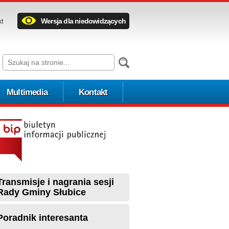
Wersja dla niedowidzących
kt
Multimedia
Kontakt
Transmisje i nagrania sesji
Rady Gminy Słubice
Poradnik interesanta