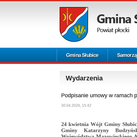
Gmina Słubice
Samorzą
Wydarzenia
Podpisanie umowy w ramach p
30.04.2026, 15:42
24 kwietnia Wójt Gminy Słubic
Gminy Katarzyny Budzyńsk
Województwa Mazowieckiego A