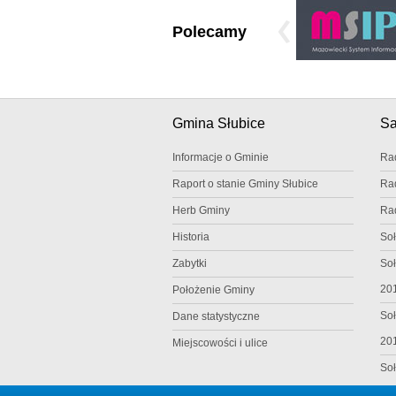
Polecamy
Gmina Słubice
S
Informacje o Gminie
Ra
Raport o stanie Gminy Słubice
Ra
Herb Gminy
Ra
Historia
Soł
Zabytki
Soł
20
Położenie Gminy
Soł
Dane statystyczne
20
Miejscowości i ulice
Soł