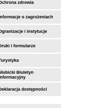
Ochrona zdrowia
Informacje o zagrożeniach
Ogranizacje i instytucje
Druki i formularze
Turystyka
Słubicki Biuletyn
Informacyjny
Deklaracja dostępności