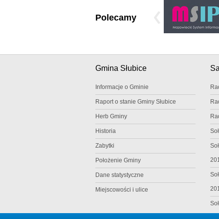
Polecamy
Gmina Słubice
S
Informacje o Gminie
Ra
Raport o stanie Gminy Słubice
Ra
Herb Gminy
Ra
Historia
Soł
Zabytki
Soł
20
Położenie Gminy
Soł
Dane statystyczne
20
Miejscowości i ulice
Soł