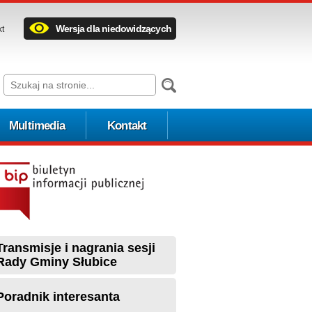
Wersja dla niedowidzących
kt
Multimedia
Kontakt
Transmisje i nagrania sesji
Rady Gminy Słubice
Poradnik interesanta