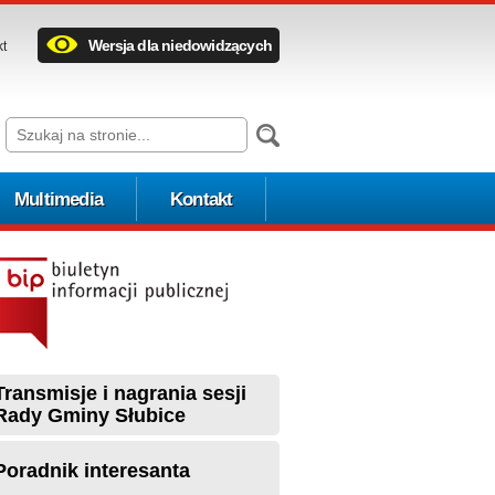
Wersja dla niedowidzących
kt
Multimedia
Kontakt
Transmisje i nagrania sesji
Rady Gminy Słubice
Poradnik interesanta