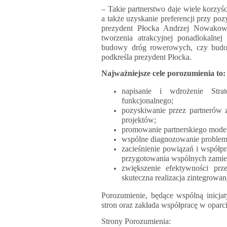
– Takie partnerstwo daje wiele korzy
a także uzyskanie preferencji przy po
prezydent Płocka Andrzej Nowakow
tworzenia atrakcyjnej ponadlokalnej 
budowy dróg rowerowych, czy budowa
podkreśla prezydent Płocka.
Najważniejsze cele porozumienia to:
napisanie i wdrożenie Stra
funkcjonalnego;
pozyskiwanie przez partnerów 
projektów;
promowanie partnerskiego mod
wspólne diagnozowanie proble
zacieśnienie powiązań i współp
przygotowania wspólnych zamie
zwiększenie efektywności prz
skuteczna realizacja zintegrowa
Porozumienie, będące wspólną inicjat
stron oraz zakłada współpracę w oparc
Strony Porozumienia: