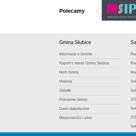
Polecamy
Gmina Słubice
S
Informacje o Gminie
Ra
Raport o stanie Gminy Słubice
Ra
Herb Gminy
Ra
Historia
Soł
Zabytki
Soł
20
Położenie Gminy
Soł
Dane statystyczne
20
Miejscowości i ulice
Soł