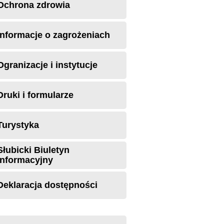
Ochrona zdrowia
Informacje o zagrożeniach
Ogranizacje i instytucje
Druki i formularze
Turystyka
Słubicki Biuletyn
Informacyjny
Deklaracja dostępności