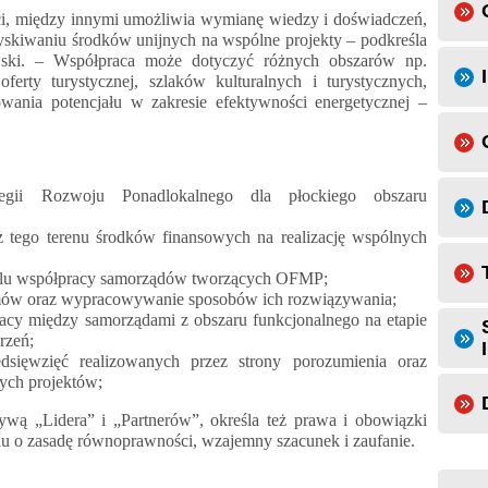
ści, między innymi umożliwia wymianę wiedzy i doświadczeń,
zyskiwaniu środków unijnych na wspólne projekty – podkreśla
ski. – Współpraca może dotyczyć różnych obszarów np.
oferty turystycznej, szlaków kulturalnych i turystycznych,
nia potencjału w zakresie efektywności energetycznej –
tegii Rozwoju Ponadlokalnego dla płockiego obszaru
z tego terenu środków finansowych na realizację wspólnych
elu współpracy samorządów tworzących OFMP;
mów oraz wypracowywanie sposobów ich rozwiązywania;
racy między samorządami z obszaru funkcjonalnego na etapie
rzeń;
edsięwzięć realizowanych przez strony porozumienia oraz
nych projektów;
ywą „Lidera” i „Partnerów”, określa też prawa i obowiązki
iu o zasadę równoprawności, wzajemny szacunek i zaufanie.