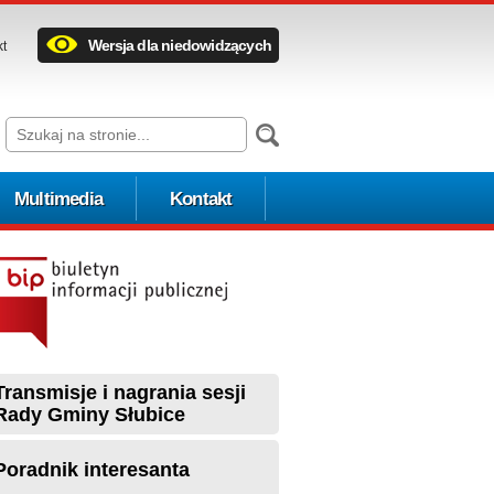
Wersja dla niedowidzących
kt
Multimedia
Kontakt
Transmisje i nagrania sesji
Rady Gminy Słubice
Poradnik interesanta