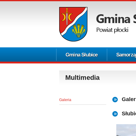
Gmina Słubice
Samorzą
Multimedia
Galer
Galeria
Słub