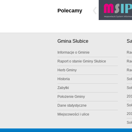
Polecamy
Gmina Słubice
S
Informacje o Gminie
Ra
Raport o stanie Gminy Słubice
Ra
Herb Gminy
Ra
Historia
Soł
Zabytki
Soł
20
Położenie Gminy
Soł
Dane statystyczne
20
Miejscowości i ulice
Soł