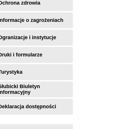
Ochrona zdrowia
Informacje o zagrożeniach
Ogranizacje i instytucje
Druki i formularze
Turystyka
Słubicki Biuletyn
Informacyjny
Deklaracja dostępności