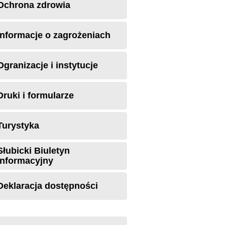
Ochrona zdrowia
Informacje o zagrożeniach
Ogranizacje i instytucje
Druki i formularze
Turystyka
Słubicki Biuletyn
Informacyjny
Deklaracja dostępności