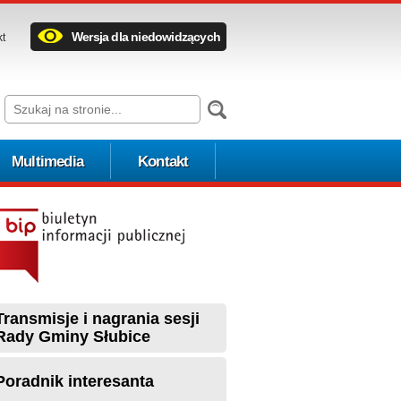
Wersja dla niedowidzących
kt
Multimedia
Kontakt
Transmisje i nagrania sesji
Rady Gminy Słubice
Poradnik interesanta