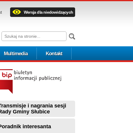
Wersja dla niedowidzących
kt
Multimedia
Kontakt
Transmisje i nagrania sesji
Rady Gminy Słubice
Poradnik interesanta