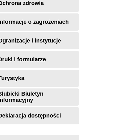
Ochrona zdrowia
Informacje o zagrożeniach
Ogranizacje i instytucje
Druki i formularze
Turystyka
Słubicki Biuletyn
Informacyjny
Deklaracja dostępności