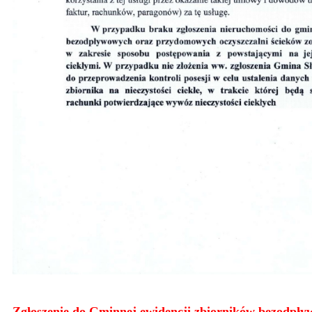
Zgłoszenie do Gminnej ewidencji zbiorników bezodpły