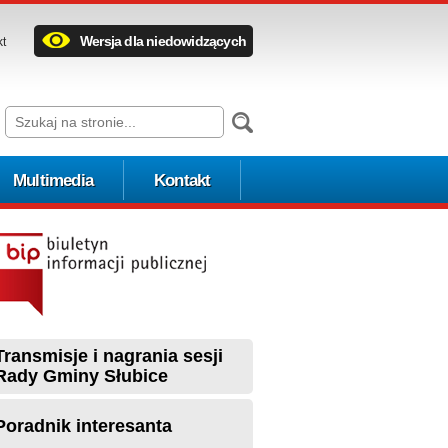
Wersja dla niedowidzących
kt
Multimedia
Kontakt
Transmisje i nagrania sesji
Rady Gminy Słubice
Poradnik interesanta