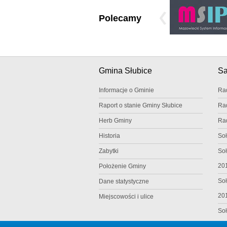
Polecamy
Gmina Słubice
S
Informacje o Gminie
Ra
Raport o stanie Gminy Słubice
Ra
Herb Gminy
Ra
Historia
Soł
Zabytki
Soł
20
Położenie Gminy
Soł
Dane statystyczne
20
Miejscowości i ulice
Soł