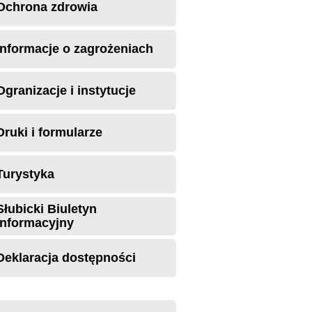
Ochrona zdrowia
Informacje o zagrożeniach
Ogranizacje i instytucje
Druki i formularze
Turystyka
Słubicki Biuletyn
Informacyjny
Deklaracja dostępności