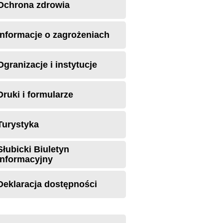
Ochrona zdrowia
Informacje o zagrożeniach
Ogranizacje i instytucje
Druki i formularze
Turystyka
Słubicki Biuletyn
Informacyjny
Deklaracja dostępności