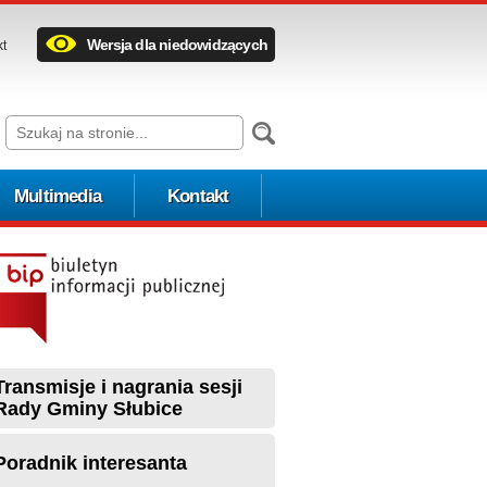
Wersja dla niedowidzących
kt
Multimedia
Kontakt
Transmisje i nagrania sesji
Rady Gminy Słubice
Poradnik interesanta