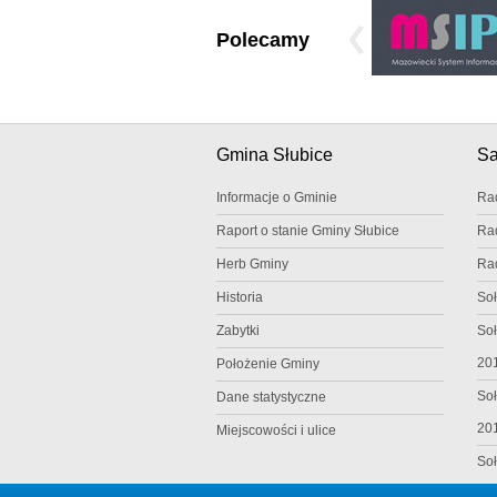
Polecamy
Gmina Słubice
S
Informacje o Gminie
Ra
Raport o stanie Gminy Słubice
Ra
Herb Gminy
Ra
Historia
Soł
Zabytki
Soł
20
Położenie Gminy
Soł
Dane statystyczne
20
Miejscowości i ulice
Soł