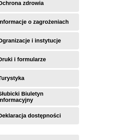
Ochrona zdrowia
Informacje o zagrożeniach
Ogranizacje i instytucje
Druki i formularze
Turystyka
Słubicki Biuletyn
Informacyjny
Deklaracja dostępności