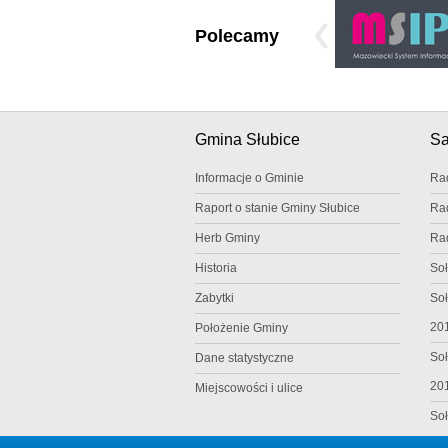
Polecamy
Gmina Słubice
S
Informacje o Gminie
Ra
Raport o stanie Gminy Słubice
Ra
Herb Gminy
Ra
Historia
Soł
Zabytki
Soł
20
Położenie Gminy
Soł
Dane statystyczne
20
Miejscowości i ulice
Soł