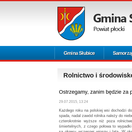
Gmina Słubice
Samorzą
Rolnictwo i środowisk
Ostrzegamy, zanim będzie za 
29.07.2015, 13:24
Każdego roku na polskiej wsi dochodzi do
spada, nadal zawód rolnika należy do nieb
czterokrotnie wyższe niż poza rolni
śmiertelnych, z czego połowa to wypadk
są okresy wczesnej wiosny i lata. W ok