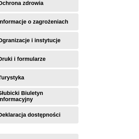
Ochrona zdrowia
Informacje o zagrożeniach
Ogranizacje i instytucje
Druki i formularze
Turystyka
Słubicki Biuletyn
Informacyjny
Deklaracja dostępności