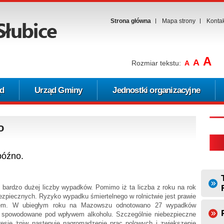
Strona główna
Mapa strony
Konta
A
A
Rozmiar tekstu:
A
d
Urząd Gminy
Jednostki organizacyjne
o
późno.
 bardzo dużej liczby wypadków. Pomimo iż ta liczba z roku na rok
ezpiecznych. Ryzyko wypadku śmiertelnego w rolnictwie jest prawie
ctwem. W ubiegłym roku na Mazowszu odnotowano 27 wypadków
i spowodowane pod wpływem alkoholu. Szczególnie niebezpieczne
resie żniw następuje nagromadzenie prac polowych i zwiększenie