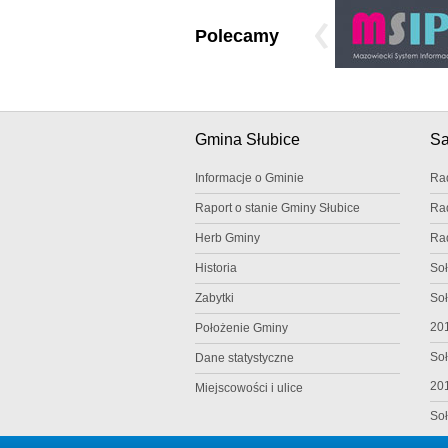
Polecamy
Gmina Słubice
S
Informacje o Gminie
Ra
Raport o stanie Gminy Słubice
Ra
Herb Gminy
Ra
Historia
Soł
Zabytki
Soł
20
Położenie Gminy
Soł
Dane statystyczne
20
Miejscowości i ulice
Soł