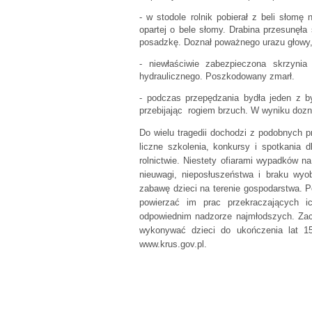
- w stodole rolnik pobierał z beli słomę
opartej o bele słomy. Drabina przesunęł
posadzkę. Doznał poważnego urazu głowy, 
- niewłaściwie zabezpieczona skrzynia
hydraulicznego. Poszkodowany zmarł.
- podczas przepędzania bydła jeden z b
przebijając rogiem brzuch. W wyniku dozn
Do wielu tragedii dochodzi z podobnych
liczne szkolenia, konkursy i spotkania
rolnictwie. Niestety ofiarami wypadków na
nieuwagi, nieposłuszeństwa i braku wyob
zabawę dzieci na terenie gospodarstwa. 
powierzać im prac przekraczających i
odpowiednim nadzorze najmłodszych. Za
wykonywać dzieci do ukończenia lat 1
www.krus.gov.pl.