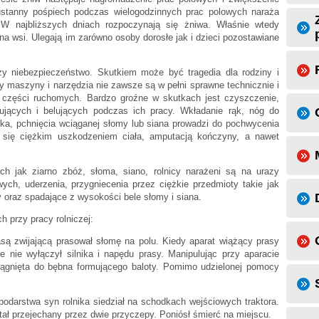
ustanny pośpiech podczas wielogodzinnych prac polowych naraża
. W najbliższych dniach rozpoczynają się żniwa. Właśnie wtedy
a wsi. Ulegają im zarówno osoby dorosłe jak i dzieci pozostawiane
ży niebezpieczeństwo. Skutkiem może być tragedia dla rodziny i
y maszyny i narzędzia nie zawsze są w pełni sprawne technicznie i
 części ruchomych. Bardzo groźne w skutkach jest czyszczenie,
kujących i belujących podczas ich pracy. Wkładanie rąk, nóg do
rka, pchnięcia wciąganej słomy lub siana prowadzi do pochwycenia
y się ciężkim uszkodzeniem ciała, amputacją kończyny, a nawet
ch jak ziarno zbóż, słoma, siano, rolnicy narażeni są na urazy
ch, uderzenia, przygniecenia przez ciężkie przedmioty takie jak
 oraz spadające z wysokości bele słomy i siana.
h przy pracy rolniczej:
są zwijającą prasował słomę na polu. Kiedy aparat wiążący prasy
le nie wyłączył silnika i napędu prasy. Manipulując przy aparacie
ągnięta do bębna formującego baloty. Pomimo udzielonej pomocy
podarstwa syn rolnika siedział na schodkach wejściowych traktora.
ł przejechany przez dwie przyczepy. Poniósł śmierć na miejscu.