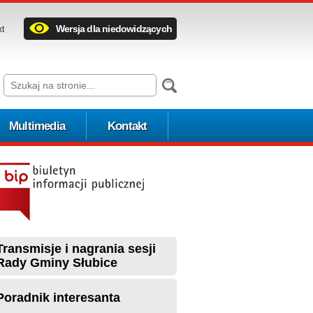
Wersja dla niedowidzących
kt
Multimedia
Kontakt
Transmisje i nagrania sesji
Rady Gminy Słubice
Poradnik interesanta