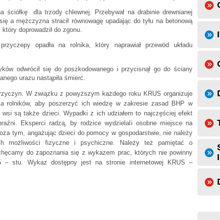
 na ściółkę dla trzody chlewnej. Przebywał na drabinie drewnianej
a się a mężczyzna stracił równowagę upadając do tyłu na betonową
który doprowadził do zgonu.
 przyczepy opadła na rolnika, który naprawiał przewód układu
yków odwrócił się do poszkodowanego i przycisnął go do ściany
anego urazu nastąpiła śmierć.
 przyczyn. W związku z powyższym każdego roku KRUS organizuje
 dla rolników, aby poszerzyć ich wiedzę w zakresie zasad BHP w
 wsi są także dzieci. Wypadki z ich udziałem to najczęściej efekt
raźni. Eksperci radzą, by rodzice wydzielali osobne miejsce na
Poza tym, angażując dzieci do pomocy w gospodarstwie, nie należy
ch możliwości fizyczne i psychiczne. Należy też pamiętać o
chęcamy do zapoznania się z wykazem prac, których nie powinny
5 – stu. Wykaz dostępny jest na stronie internetowej KRUS –