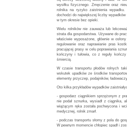
wysiłku fizycznego. Zmęczenie oraz nie
rolnika na ryzyko zaistnienia wypadku
dochodzi do największej liczby wypadków n
w tym okresie bez opieki.
Wielu rolników nie zauważa lub lekcewa
strata dla gospodarstwa. Używane do prac
właściwie wyposażone, głównie w osłony
regulowanie oraz naprawianie pras kost
pracującej prasy w celu poprawiania sznu
kończyny i tułowia, co z reguły kończ
śmiercią.
W czasie transportu płodów rolnych taki
wskutek upadków ze środków transportowy
elementy przyczep, podajników, ładowaczy
Oto kilka przykładów wypadków zaistniałyc
- gospodarz ciągnikiem sprzężonym z pra
nie podał sznurka, wysiadł z ciągnika, a
wiążącym ręka została pochwycona i wci
medycznej, rolnik zmarł.
- podczas transportu słomy z pola do gos
W pewnym momencie chłopiec spadł i zosta