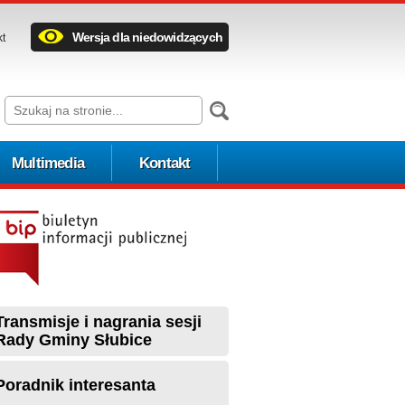
Wersja dla niedowidzących
kt
Multimedia
Kontakt
Transmisje i nagrania sesji
Rady Gminy Słubice
Poradnik interesanta