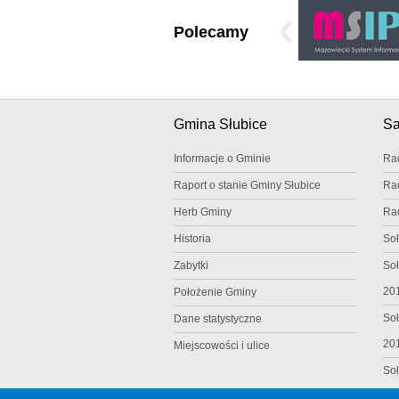
Polecamy
Gmina Słubice
S
Informacje o Gminie
Ra
Raport o stanie Gminy Słubice
Ra
Herb Gminy
Ra
Historia
Soł
Zabytki
Soł
20
Położenie Gminy
Soł
Dane statystyczne
20
Miejscowości i ulice
Soł