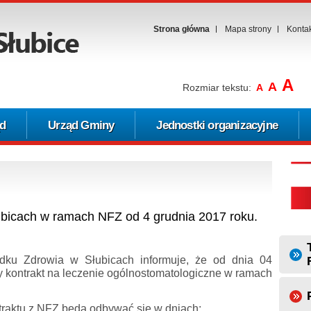
Strona główna
Mapa strony
Konta
A
A
Rozmiar tekstu:
A
d
Urząd Gminy
Jednostki organizacyjne
ubicach w ramach NFZ od 4 grudnia 2017 roku.
dku Zdrowia w Słubicach informuje, że od dnia 04
y kontrakt na leczenie ogólnostomatologiczne w ramach
traktu z NFZ będą odbywać się w dniach: