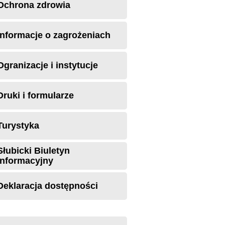
Ochrona zdrowia
Informacje o zagrożeniach
Ogranizacje i instytucje
Druki i formularze
Turystyka
Słubicki Biuletyn
Informacyjny
Deklaracja dostępności